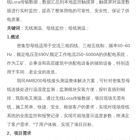
线Lora传输数据，数据汇总到本地监控触摸屏，触摸屏对温度数
据进行实时监控，提高了整体用电的可靠性、安全性、保证了供
电质量。
关键词
：无线测温、母线监控；母线测温；
1.概述
密集型母线适用于交流三相四线、三相五线制，频率50~60
Hz，额定电压至690V,额定工作电流250~5000A的供配电系统，
作为工矿、企事业和高层建筑中供配电设备的辅助设备，特别适
用于车间、老企业的改造。
我司AMB200母线接头测温整体解决方案，可针对密集型母
线连接处进行温湿度监测，监测模块安装方便，探针直插到铜
排，既取电又测温，通过无线Lora传输数据，项目现场无需布
线，施工简单、快捷、安全。根据客户的要求，实现对现场母线
系统的全面监控和报警记录，实现可就地显示温度参数，终满足
了客户需求、*了用户体验、实现了项目目标。
2、项目需求