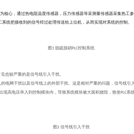
C
为核心
，
通过
热电阻温度传感器，
压力
传感器
等
采
测量传感器采集热工
LC系统把接收到的信号经过处理传送给上位机，从而实现对系统的控制
。
图
脱硫脱硝
控制系统
1
PLC
常见也较严重
的是信号线引入干扰
。
入的电网干扰以及信号线上的外部干扰
。这是相对严重的问题，信号线引
出现高电压串入到控制模块内，导致系统模块被大面积烧毁，致使
系
PLC
图
信号线引入干扰
2