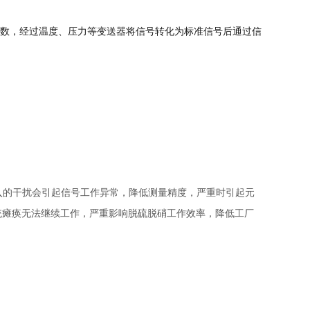
参数
，经过温度、压力
等
变送器将信号转化为标准信号后
通过信
入的干扰会引起信号工作异常，降低测量精度，严重时引起元
统瘫痪无法继续工作，严重影响脱硫脱硝工作
效率
，
降低工厂