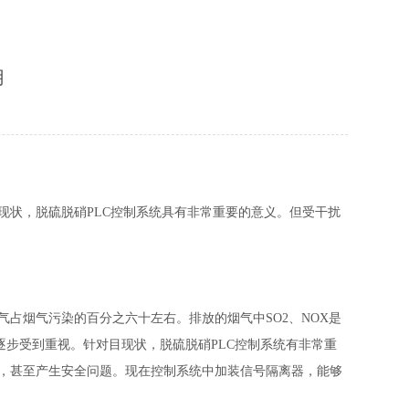
用
现状，脱硫脱硝
PLC控制系统
具有非常重要的意义。但受
干扰
气占烟气污染的百分之六十左右。排放的烟气中
SO2、NOX是
逐步受到重视。针对目现状，脱硫脱硝PLC控制系统有非常重
，甚至产生安全问题。现在控制系统中加装信号隔离器，能够