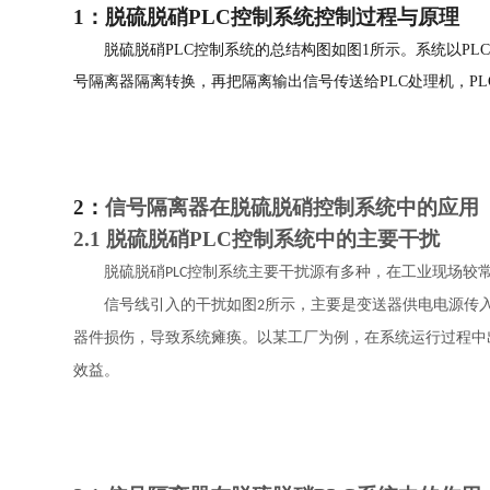
1：
脱硫脱硝
PLC控制系统控制过程与
原理
脱硫脱硝
PLC控制系统的总结构图如图1所示。
系统
以
PL
号隔离器隔离转换，
再把隔离输出信号传送给
PLC处理机，
P
2：
信号隔离器在
脱硫脱硝
控制系统中的应用
2.1
脱硫脱硝
PLC控制系统中的
主要
干扰
脱硫脱硝
控制系统主要干扰源有
多种
，在工业现场较
PLC
信号线引入的干扰如图
所示，
主要是变送器供电电源传
2
器件损伤
，
导致系统瘫痪
。
以某工厂为例，在系统运行过程中
效益
。