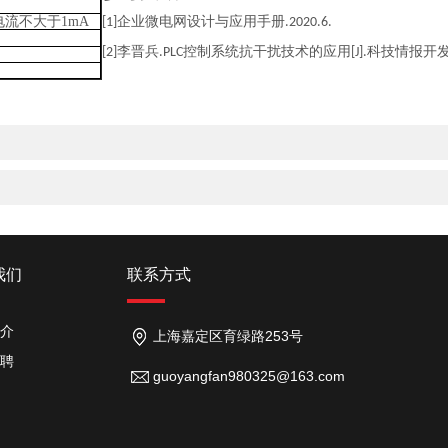
电流不大于
1mA
企业微电网设计与应用手册
[1]
.2
020.6.
李晋兵
控制系统抗干扰技术的应用
科技情报开
[2]
.PLC
[J].
我们
联系方式
介
上海嘉定区育绿路253号
聘
guoyangfan980325@163.com