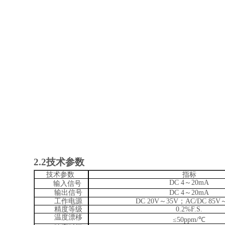
2.2
技术参数
技术参数
指标
DC
4～20mA
输入信号
输出信号
DC
4～20mA
工作电源
DC
20V～35V；AC
/
DC
85V
精度等级
0.2%
F
.S.
温度漂移
≤50ppm/℃