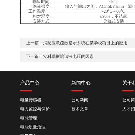
响应时间
≤5ms
绝缘强度
输入与输出之间，
AC2
.5
kV1min，
漏
工作温度
-20℃
～
60℃
相对湿度
≤95%，不结露
安装方式
导轨式
安装
上一篇：
消防应急疏散指示系统在某学校项目上的应用
下一篇：
安科瑞影响谐波电压的因素
产品中心
新闻中心
关于
电量传感器
公司新闻
公司简
电力监控与保护
技术文章
人才招
电能管理
电能质量治理