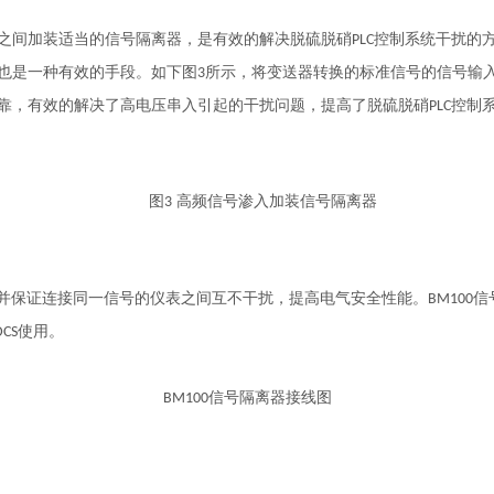
之间加装适当的信号隔离器，是有效的解决
脱硫脱硝
控制系统干扰的
PLC
也是一种
有
效的手段。如下图
所示，将
变送器转换的标准信号
的信号输
3
靠，
有效的解决了高电压串入引起的干扰问题，提高了脱硫脱硝
控制
PLC
图
高频信号渗入加装信号隔离器
3
并保证连接同一信号的仪表之间互不干扰，提高电气安全性能。
信
BM
100
使用。
DCS
信号隔离器接线图
B
M100