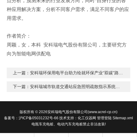
点分析，预测未来的行业发展方向，同时*自身行业的各
种应用解决方案，分析不同客户需求，满足不同客户的应
用需求。
作者简介：
周颖，女，本科 安科瑞电气股份有限公司，主要研究方
向为智能电网供配电
上一篇：
安科瑞环保用电平台助力绘就环保产业“双碳”路线图
下一篇：
安科瑞城市轨道交通站应急照明疏散指示系统应用
版权所有 © 2026安科瑞电气股份有限公司(www.acrel-cp.cn)
备案号：沪ICP备05031232号-66
技术支持：
化工仪器网
管理登陆
Sitemap.xml
电瓶车充电桩、电动汽车充电桩禁止非法改装!