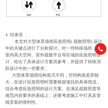
4.
结束语
本文对大型体育场馆应急照明
( 疏散照明) 设计
中的关键点进行了分析探讨。对一些特殊场所，如
室内高大空间、室外疏散平台等区域的应急照明设
计，给出了具体设计方案供参考，并提供了特殊消
防设计中的一些要求。
大型体育场馆结构形式不同，空间构造差异较
大，在设计应急照明时需要根据项目的具体情况，
综合考虑应急照明的设计方案。在满足疏散照度等
规范内容要求的基础上，还要考虑施工中灯具及管
线安装的便利性。