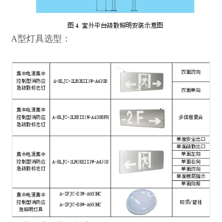
A型灯具选型：