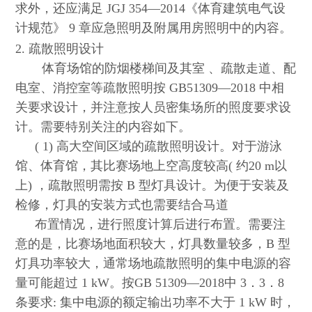
求外，还应满足 JGJ 354—2014《体育建筑电气设
计规范》 9 章应急照明及附属用房照明中的内容。
2.
疏散照明设计
体育场馆的防烟楼梯间及其室
、疏散走道、配
电室、消控室等疏散照明按 GB51309—2018 中相
关要求设计，并注意按人员密集场所的照度要求设
计。需要特别关注的内容如下。
( 1) 高大空间区域的疏散照明设计。对于游泳
馆、体育馆，其比赛场地上空高度较高( 约20 m以
上) ，疏散照明需按 B 型灯具设计。为便于安装及
检修，灯具的安装方式也需要结合马道
布置情况，进行照度计算后进行布置。需要注
意的是，比赛场地面积较大，灯具数量较多，
B 型
灯具功率较大，通常场地疏散照明的集中电源的容
量可能超过 1 kW。按GB 51309—2018中 3．3．8
条要求: 集中电源的额定输出功率不大于 1 kW 时，