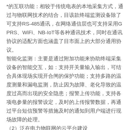
*的互联功能：相较于传统电表的本地采集方式，通
过与物联网技术的结合，目该款终端监测设备除了
可支持RS-485通讯，在网络通信层也可支持采用G
PRS、WiFi、NB-IoT等各种通讯技术，同时在通讯
协议的适配方面也涵盖了目市面上的大部分通用协
议。
智能化监测：主要是通过附加功能来协助终端采集
设备的智能交互，如：支持开关量输入输出，可结
合具体现场实现开合闸的保护功能；支持多路的温
度测量和漏电监测，防止因为故障、老化导致的温
度过高而出现的安全隐患；报警上传功能，支持各
项电参量的报警设定，及时的上传报警数据，再通
过平台短信预警等措施及时的通知到用户端进行现
场故障的处理。
（2）泛在电力物联网的云平台建设