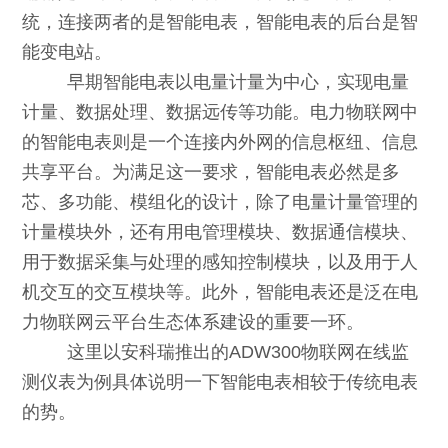
统，连接两者的是智能电表，智能电表的后台是智
能变电站。
早期智能电表以电量计量为中心，实现电量
计量、数据处理、数据远传等功能。电力物联网中
的智能电表则是一个连接内外网的信息枢纽、信息
共享平台。为满足这一要求，智能电表必然是多
芯、多功能、模组化的设计，除了电量计量管理的
计量模块外，还有用电管理模块、数据通信模块、
用于数据采集与处理的感知控制模块，以及用于人
机交互的交互模块等。此外，智能电表还是泛在电
力物联网云平台生态体系建设的重要一环。
这里以安科瑞推出的ADW300物联网在线监
测仪表为例具体说明一下智能电表相较于传统电表
的势。