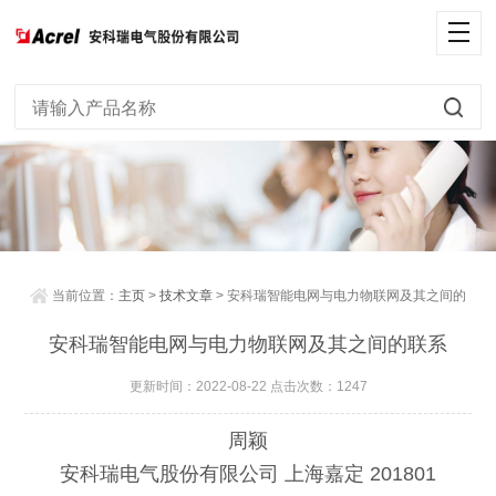
当前位置：
主页
>
技术文章
> 安科瑞智能电网与电力物联网及其之间的
联系
安科瑞智能电网与电力物联网及其之间的联系
更新时间：2022-08-22 点击次数：1247
周颖
安科瑞电气股份有限公司 上海嘉定 201801