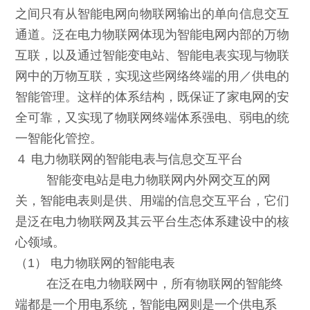
之间只有从智能电网向物联网输出的单向信息交互
通道。泛在电力物联网体现为智能电网内部的万物
互联，以及通过智能变电站、智能电表实现与物联
网中的万物互联，实现这些网络终端的用／供电的
智能管理。这样的体系结构，既保证了家电网的安
全可靠，又实现了物联网终端体系强电、弱电的统
一智能化管控。
４ 电力物联网的智能电表与信息交互平台
智能变电站是电力物联网内外网交互的网
关，智能电表则是供、用端的信息交互平台，它们
是泛在电力物联网及其云平台生态体系建设中的核
心领域。
（1） 电力物联网的智能电表
在泛在电力物联网中，所有物联网的智能终
端都是一个用电系统，智能电网则是一个供电系