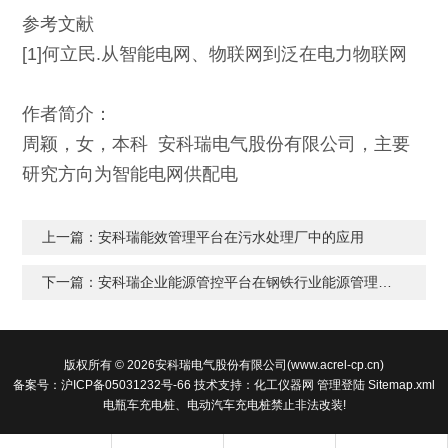
参考文献
[1]何立民.从智能电网、物联网到泛在电力物联网
作者简介：
周颖，女，本科 安科瑞电气股份有限公司，主要
研究方向为智能电网供配电
上一篇：
安科瑞能效管理平台在污水处理厂中的应用
下一篇：
安科瑞企业能源管控平台在钢铁行业能源管理中的应用
版权所有 © 2026安科瑞电气股份有限公司(www.acrel-cp.cn)
备案号：沪ICP备05031232号-66
技术支持：
化工仪器网
管理登陆
Sitemap.xml
电瓶车充电桩、电动汽车充电桩禁止非法改装!