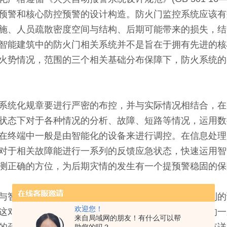
预警和核心防控预警的设计构造。防火门监控系统应该有
施、人员疏散密度空间与结构、后期可能带来的损失，结
智能建筑中的防火门相关系统并不是旨在于拥有先进的核
火势情况，范围的三个相关基础分布保障下，防火系统的
统化规章要进行严密的布控，并与实际情况相结合，在
状态下对于各种情况的分析、故障、短路等情况，运用数
在终端中一般是由智能化的设备来进行调控。在信息处理
对于相关故障能进行一系列的反馈应急状态，快速运用智
测正确的方位，为后期灾情的发生有一个提预警稳固的
智能系统的相关结合，能够在危机状态下启动一系列的
欢迎您！
这对于防火系统的准确警报有很高的要求。在防火门的一
来自局域网的朋友！有什么可以帮