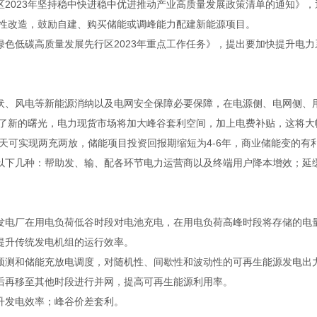
区2023年坚持稳中快进稳中优进推动产业高质量发展政策清单的通知》
性改造，鼓励自建、购买储能或调峰能力配建新能源项目。
绿色低碳高质量发展先行区2023年重点工作任务》，提出要加快提升电力
、风电等新能源消纳以及电网安全保障必要保障，在电源侧、电网侧、用
了新的曙光，电力现货市场将加大峰谷套利空间，加上电费补贴，这将大
每天可实现两充两放，储能项目投资回报期缩短为4-6年，商业储能变的
下几种：帮助发、输、配各环节电力运营商以及终端用户降本增效；延缓
电厂在用电负荷低谷时段对电池充电，在用电负荷高峰时段将存储的电
升传统发电机组的运行效率。
测和储能充放电调度，对随机性、间歇性和波动性的可再生能源发电出
再移至其他时段进行并网，提高可再生能源利用率。
发电效率；峰谷价差套利。