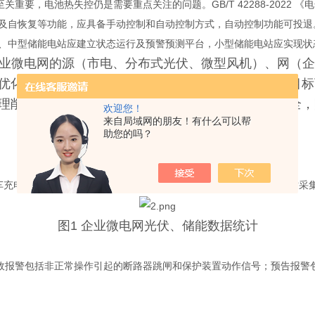
，电池热失控仍是需要重点关注的问题。GB/T 42288-2022 
自恢复等功能，应具备手动控制和自动控制方式，自动控制功能可投退。2
、中型储能电站应建立状态运行及预警预测平台，小型储能电站应实现状
够对企业微电网的源（市电、分布式光伏、微型风机）、网
优化控制，保护微电网储能系统运行安全，实现不同目标
理削峰填谷，减少电网建设投资，提升微电网运行安全，
欢迎您！
来自局域网的朋友！有什么可以帮
助您的吗？
车充电桩、风机逆变器、光伏逆变器进行实时信息的采集和处理，实时采
图1 企业微电网光伏、储能数据统计
报警包括非正常操作引起的断路器跳闸和保护装置动作信号；预告报警包