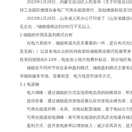
2023年1月28日，内蒙古自治区人民发布《关于印发自治
持工业园区燃煤自备电厂可再生能源替代，鼓励燃煤机组灵活
2023年1月20日，山东省人民办公厅印发了《山东省建设
瓦左右，*储能规模达到200万千瓦以上。
2 储能的作用及盈利模式分析
在电力系统中，储能将成为至关重要的一环，是分布式光伏
意见稿）》以及各地出台的扶持政策给储能商业模式拓展带来
投资回报期在8-10年，电改加上地方电费补贴后，部分地区
储能在不同环节存在多种盈利模式，储能盈利模式主要有以
等辅助服务市场、容量租赁、电力现货市场等方式。
2.1 电源侧
电力调峰：通过储能的方式实现用电负荷的削峰填谷，即发
提供容量：通过储能提供发电容量以应对发电尖峰负荷，提
可再生能源并网：在风、光电站配置储能，基于电站出力预
可再生能源发电调峰：将可再生能源的弃风弃光电量存储后
盈利方式：提升发电效率以增加收入；减少弃风弃光，提升