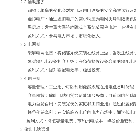
2.2 辅助服务
调频：频率的变化会对发电及用电设备的安全高效运行及寿
虚拟电厂：通过虚拟电厂的需求响应为电网尖峰时段提供应
黑启动：发生重大系统故障或全系统范围停电时，在没有电
盈利方式：参与电力市场，市场化收入。
2.3 电网侧
缓解电网阻塞：将储能系统安装在线路上游，当发生线路阻
延缓输配电设备扩容升级：在负荷接近设备容量的输配电系
盈利方式：提升输配电效率，延缓投资。
2.4 用户侧
容量管理：工业用户可以利用储能系统在用电低谷时储能，
容量租赁：储能电站租赁给新能源服务商，目前国内的储能容量
电力自发自用：安装光伏的家庭和工商业用户通过配置储能
峰谷价差套利：在实施峰谷电价的电力市场中，通过低电价
盈利方式：降低容量电费，节约用电成本，峰谷价差套利
3 储能电站运维