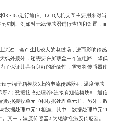
机和
RS485
进行通信。
LCD
人机交互主要用来对当
行控制。例如对无线传感器进行查询和设置，而
上流过，会产生比较大的电磁场，进而影响传感
天线外接外，还需要在屏蔽盒中布置电路，降低
为了保证其具有良好的绝缘性，需要将传感器使
及设于端子箱模块
3
上的电流传感器
4
，温度传感
示屏
7
；数据接收处理器
5
连接有通信模块
8
，通信
的数据接收单元
10
和数据处理单元
11
。另外，数
与数据处理单元
11
相连。其中，数据处理单元
11
上。其中，温度传感器
2
为绝缘性温度传感器。