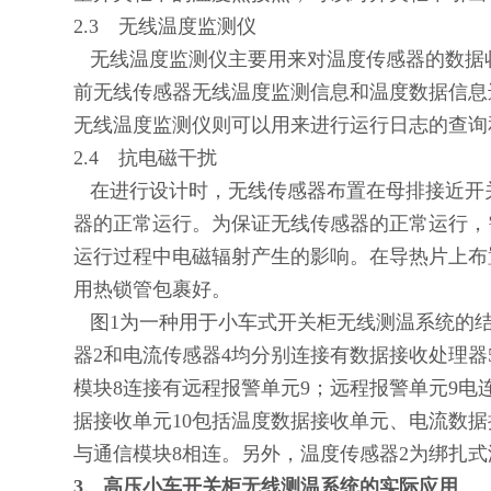
2.3
无线温度监测仪
无线温度监测仪主要用来对温度传感器的数据
前无线传感器无线温度监测信息和温度数据信息
无线温度监测仪则可以用来进行运行日志的查询
2.4
抗电磁干扰
在进行设计时，无线传感器布置在母排接近开
器的正常运行。为保证无线传感器的正常运行，
运行过程中电磁辐射产生的影响。在导热片上布
用热锁管包裹好。
图
1
为一种用于小车式开关柜无线测温系统的
器
2
和电流传感器
4
均分别连接有数据接收处理器
模块
8
连接有远程报警单元
9
；远程报警单元
9
电
据接收单元
10
包括温度数据接收单元、电流数据
与通信模块
8
相连。另外，温度传感器
2
为绑扎式
3
、高压小车开关柜无线测温系统的实际应用