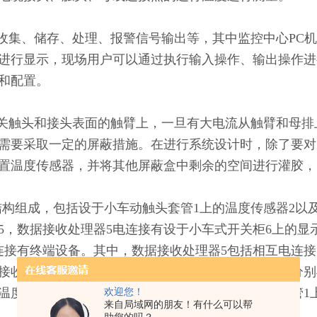
收集、储存、处理、报警信号输出等，其中监控中心
PC
进行显示，现场用户可以通过执行输入操作、输出操作进
和配置。
关触头和接头表面的触臂上，一旦有大电流从触臂和母排
需要采取一定的屏蔽措施。在进行系统设计时，除了要对
置温度传感器，并将其他屏蔽盒中剩余的空间进行灌胶，
结构组成，包括设于小车动触头套管
1
上的温度传感器
2
以
5
，数据接收处理器
5
电连接有设于小车式开关柜
6
上的显
连接有终端设备。其中，数据接收处理器
5
包括相互电连接
接收单元，温度数据接收单元及电流数据接收单元均分别
欢迎您！
温度传感器，绑扎式温度传感器套设于小车动触头套管
1
来自局域网的朋友！有什么可以帮
助您的吗？