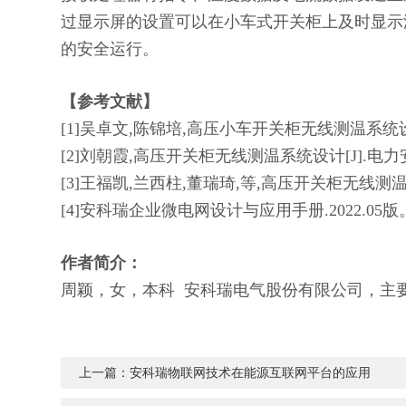
过显示屏的设置可以在小车式开关柜上及时显示
的安全运行。
【参考文献】
[1]
吴卓文
,
陈锦培
,
高压小车开关柜无线测温系统
[2]
刘朝霞
,
高压开关柜无线测温系统设计
[J].
电力
[3]
王福凯
,
兰西柱
,
董瑞琦
,
等
,
高压开关柜无线测
[4]
安科瑞企业微电网设计与应用手册
.2022.05
版
作者简介：
周颖，女，本科 安科瑞电气股份有限公司，主
上一篇：
安科瑞物联网技术在能源互联网平台的应用