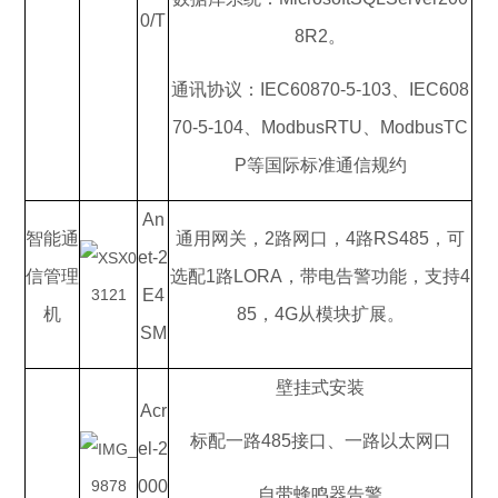
0/T
8R2。
通讯协议：IEC60870-5-103、IEC608
70-5-104、ModbusRTU、ModbusTC
P等国际标准通信规约
An
智能通
通用网关，2路网口，4路RS485，可
et-2
信管理
选配1路LORA，带电告警功能，支持4
E4
机
85，4G从模块扩展。
SM
壁挂式安装
Acr
标配一路485接口、一路以太网口
el-2
000
自带蜂鸣器告警