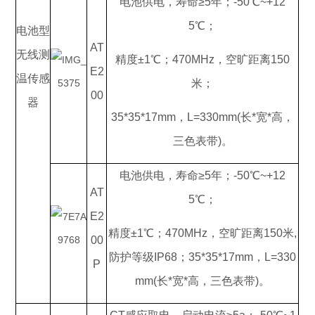
电池供电，寿命≥5年；-50℃~+12
5℃；
电池型
AT
无线测
精度±1℃；470MHz，空旷距离150
E2
温传感
米；
00
器
35*35*17mm，L=330mm(长*宽*高，
三色表带)。
电池供电，寿命≥5年；-50℃~+12
AT
5℃；
E2
精度±1℃；470MHz，空旷距离150米,
00
防护等级IP68；35*35*17mm，L=330
P
mm(长*宽*高，三色表带)。