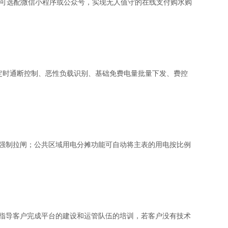
可选配微信小程序或公众号，实现无人值守的在线支付购水购
定时通断控制、恶性负载识别、基础免费电量批量下发、费控
强制拉闸；公共区域用电分摊功能可自动将主表的用电按比例
指导客户完成平台的建设和运管队伍的培训，若客户没有技术