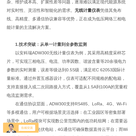
杂、维护成本高、扩展性差等问题，逐渐难以满足现代能源系统
对实时性、灵活性和智能化的需求。
无线计量仪表
凭借其免布
线、高精度、多通信协议兼容等优势，正在成为低压网络三相电
能计量的主流解决方案。
1.技术突破：从单一计量到全参数监测
以安科瑞ADW300无线计量仪表为例，其采用高精度采样芯
片，可实现三相电压、电流、功率因数、谐波含量等20余项电力
参数的实时测量，误差等级达到0.5S级，满足IEC 62053国际计
量标准。通过外置互感器设计，仪表可适配不同规格的配电箱，
支持直接接入或二次回路接入方式，覆盖从1.5A到100A的宽量程
电流监测需求。
在通信协议层面，ADW300支持RS485、LoRa、4G、Wi-Fi
等多模通信，用户可根据场景灵活选择：在工业园区等密集部署
场景中，LoRa模块可实现数公里范围内的低功耗组网；在需要远
程监控的分布式光伏电站，4G通信可确保数据直传云平台；而Wi