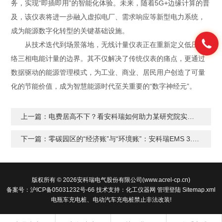
务，实现“即插即用”的智能化体验。未来，随着5G+边缘计算的普
及，该仪表将进一步融入虚拟电厂、需求响应等新型电力系统，
成为能源数字化转型的关键基础设施。
从技术迭代到场景落地，无线计量仪表正在重新定义低压网
络三相电能计量的边界。其不仅解决了传统仪表的痛点，更通过
数据驱动的能源管理模式，为工业、商业、居民用户创造了可量
化的节能价值，成为智慧能源时代至关重要的“数字神经元”。
上一篇：
电费居高不下？看安科瑞如何助力某研究院实现空调节电30%
下一篇：
零碳园区的“经济账”与“环境账”：安科瑞EMS 3.0一站式精算解决方案
版权所有 © 2026安科瑞电气股份有限公司(www.acrel-cp.cn)
备案号：沪ICP备05031232号-66
技术支持：
化工仪器网
管理登陆
Sitemap.xml
电瓶车充电桩、电动汽车充电桩禁止非法改装!