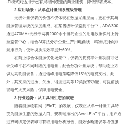
-Fi模式则适用于已有局域网覆盖的商业建筑，降低部署成本。
2.应用场景：从单点计量到系统级管理
无线计量仪表的价值不仅体现在数据采集层面，更在于其与
能源管理系统的深度集成。在某省级环保监测平台中，ADW300
通过470MHz无线专网将2000余个排污企业的用电数据实时上传
至监管中心，结合AI算法分析企业生产用电曲线，精准识别偷排
漏排行为，使环境执法效率提升60%。
在商业综合体能源优化场景中，仪表的复费率计量功能可记
录尖峰平谷不同时段的用电量，配合分项计量系统，帮助物业方
识别高耗能设备，通过错峰用电策略降低15%的电费支出。此
外，其支持的过压、欠压、谐波过高等12类报警功能，可提前预
警电气火灾风险，保障用电安全。
3.行业趋势：从工具到生态的演进
随着能源物联网（EIoT）的发展，仪表正从单一计量工具转
变为能源生态的数据入口。安科瑞推出的Acrel-EIoT平台，用户通
过扫码绑定仪表即可获取用电分析报告、能效诊断建议等增值服