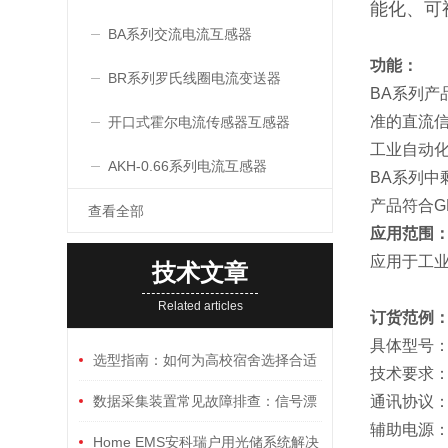
能化、可
BA系列交流电流互感器
功能：
BR系列罗氏线圈电流变送器
BA系列
准的直流信
开口式霍尔电流传感器互感器
工业自动
AKH-0.66系列电流互感器
BA系列
产品符合GB/T
查看全部
应用范围
应用于工
技术文章
Related articles
订货范例
具体型号：BA
选型指南：如何为高校宿舍选择合适
技术要求：输
的三相刷卡预付费电能表
数据采集装置常见故障排查：信号漂
通讯协议
辅助电源：
移、通讯中断与供电异常
Home EMS安科瑞户用光储系统解决