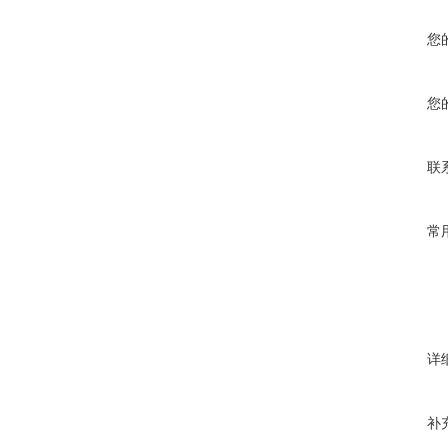
您
您
联
常
详
补