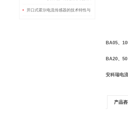
方案
开口式霍尔电流传感器的技术特性与
多领域应用分析
BA05、
BA20、
安科瑞电
产品咨