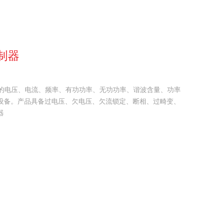
制器
到的电压、电流、频率、有功功率、无功功率、谐波含量、功率
设备。产品具备过电压、欠电压、欠流锁定、断相、过畸变、
器