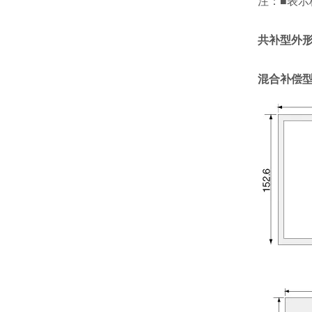
注：■表示
共补型外
混合补偿