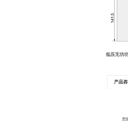
低压无功
产品咨
您