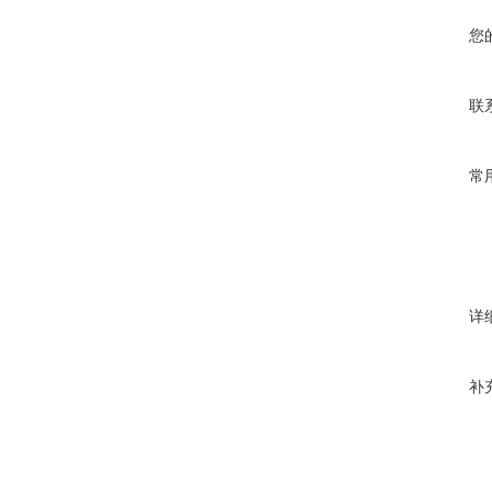
您
联
常
详
补