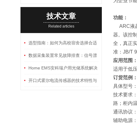
为企业节
技术文章
功能：
ARC
Related articles
器。该控制
选型指南：如何为高校宿舍选择合适
全，真正
准：JB/T
的三相刷卡预付费电能表
数据采集装置常见故障排查：信号漂
应用范围
移、通讯中断与供电异常
Home EMS安科瑞户用光储系统解决
适用于低压
订货范例
方案
开口式霍尔电流传感器的技术特性与
具体型号：AR
多领域应用分析
技术要求：
路；柜内
通讯协议：R
辅助电源：A