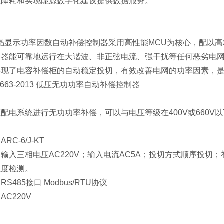
能降耗和实现能源数字化建设提供数据服务。
液晶显示功率因数自动补偿控制器采用高性能MCU为核心，配以
器能可靠地运行在大谐波、非正弦电流、强干扰等任何恶劣电网
实现了电容补偿柜的自动稳定投切，有效改善电网的功率因素，
 9663-2013 低压无功功率自动补偿控制器
：
配电系统进行无功功率补偿，可以与电压等级在400V或660V
：
C-6/J-KT
输入三相电压AC220V；输入电流AC5A；投切方式顺序投切
温度检测。
S485接口 Modbus/RTU协议
C220V