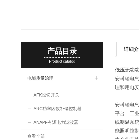
详细介
产品目录
Product catalog
低压无功
电能质量治理
安科瑞电气
理和用电安
AFK投切开关
安科瑞电
ARC功率因数补偿控制器
平台、工业
线测温系
ANAPF有源电力滤波器
能照明控
查看全部