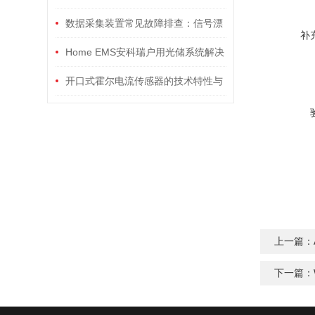
的三相刷卡预付费电能表
数据采集装置常见故障排查：信号漂
补
移、通讯中断与供电异常
Home EMS安科瑞户用光储系统解决
方案
开口式霍尔电流传感器的技术特性与
多领域应用分析
上一篇：
下一篇：