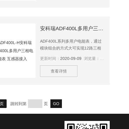
集中管理、安装灵活性高，互不干
扰等势深受小区、学校、企业等的
青睐。该系列仪表支持预付费功功
能。安科瑞ADF400L多用户三相电
安科瑞ADF400L多用户三相电能表 互感器接入
能表 直接接入
ADF400L系列多用户电能表，通过
模块组合的方式大可实现12路三相
或36路单相的直接接入测量或12路
更新时间：
2020-09-09
浏览量：
2768
三相互感器接入测量、直接接入和
互感器接入的混合测量方式，该系
查看详情
列电能表因准确度高、集中安装、
集中管理、安装灵活性高，互不干
扰等势深受小区、学校、企业等的
青睐。该系列仪表支持预付费功功
能。安科瑞ADF400L多用户三相电
页
跳转到第
页
能表 互感器接入