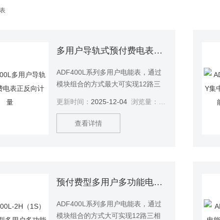
能表
多用户导轨式预付费电表正反向计量
ADF400L系列多用户电能表，通过
模块组合的方式最大可实现12路三
相或 36 路单相的直接接入测量或12
更新时间：
2025-12-04
浏览量：
498
路三相互感器接入测量、直接接入
和互感器接入的混合测量方式，该
查看详情
系列电能表因准确度高、集中安
装、集中管理、安装灵活性高，互
不干扰等优势深受小区、学校、企
业等的青睐，该系列仪表支持预付
费功功能。
预付费型多用户多功能电表复费率统计
ADF400L系列多用户电能表，通过
模块组合的方式大可实现12路三相