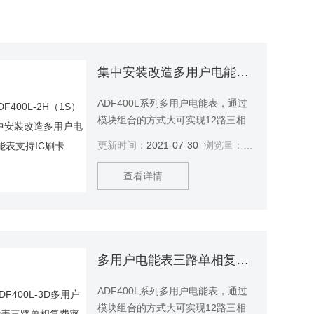
集中安装改造多用户电能表支持IC刷卡
ADF400L系列多用户电能表，通过
模块组合的方式大可实现12路三相
或36路单相的直接接入测量或12路
更新时间：
2021-07-30
浏览量：
2688
三相互感器接入测量、直接接入和
互感器接入的混合测量方式，该系
查看详情
列电能表因准确度高、集中安装、
集中管理、安装灵活性高，互不干
扰等势深受小区、学校、企业等的
青睐。该系列仪表支持预付费功功
能。集中安装改造多用户电能表支
多用户电能表三路单相复费率可配以太网通讯
持IC刷卡
ADF400L系列多用户电能表，通过
模块组合的方式大可实现12路三相