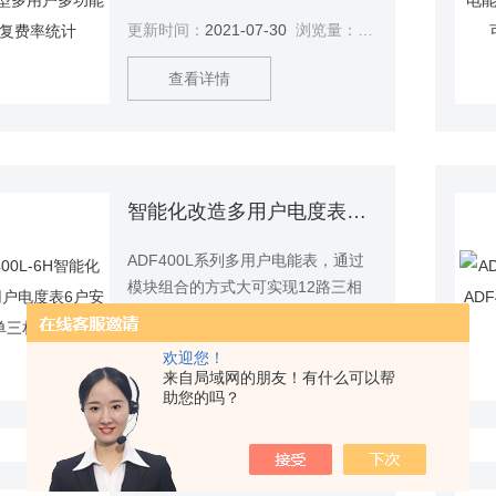
或36路单相的直接接入测量或12路
更新时间：
2021-07-30
浏览量：
2637
三相互感器接入测量、直接接入和
互感器接入的混合测量方式，该系
查看详情
列电能表因准确度高、集中安装、
集中管理、安装灵活性高，互不干
扰等势深受小区、学校、企业等的
青睐。该系列仪表支持预付费功功
能。预付费型多用户多功能电表复
智能化改造多用户电度表6户安装单三相混合
费率统计
ADF400L系列多用户电能表，通过
模块组合的方式大可实现12路三相
或36路单相的直接接入测量或12路
更新时间：
2021-07-30
浏览量：
2622
三相互感器接入测量、直接接入和
欢迎您！
互感器接入的混合测量方式，该系
查看详情
来自局域网的朋友！有什么可以帮
列电能表因准确度高、集中安装、
助您的吗？
集中管理、安装灵活性高，互不干
扰等势深受小区、学校、企业等的
青睐。该系列仪表支持预付费功功