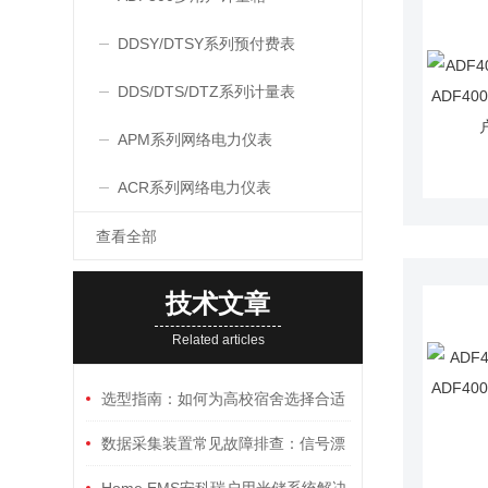
DDSY/DTSY系列预付费表
DDS/DTS/DTZ系列计量表
APM系列网络电力仪表
ACR系列网络电力仪表
查看全部
技术文章
Related articles
选型指南：如何为高校宿舍选择合适
的三相刷卡预付费电能表
数据采集装置常见故障排查：信号漂
移、通讯中断与供电异常
Home EMS安科瑞户用光储系统解决