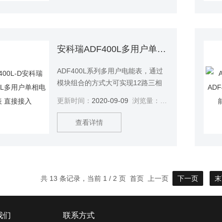
集中管理、安装灵活性高，互不干
扰等势深受小区、学校、企业等的
青睐。该系列仪表支持预付费功功
能。安科瑞ADF400L计量型多用户
安科瑞ADF400L多用户单相电能表 直接接入
电能表
ADF400L系列多用户电能表，通过
模块组合的方式大可实现12路三相
或36路单相的直接接入测量或12路
更新时间：
2020-09-09
浏览量：
2871
三相互感器接入测量、直接接入和
互感器接入的混合测量方式，该系
查看详情
列电能表因准确度高、集中安装、
集中管理、安装灵活性高，互不干
扰等势深受小区、学校、企业等的
青睐。该系列仪表支持预付费功功
能。安科瑞ADF400L多用户单相电
共 13 条记录，当前 1 / 2 页 首页 上一页
下一页
末
能表 直接接入
我们
联系方式