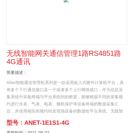
无线智能网关通信管理1路RS4851路
4G通讯
简要描述：
ANet智能通信管理机系列是一款采用嵌入式硬件计算机平台，具
有多个下行通信接口及一个或者多个上行网络接口，作为信息采
集系统中采集终端与平台系统间的桥梁，能够根据不同的采集规
约进行水表、气表、电表、微机保护等设备终端的数据采集汇
总，并使用相应的规约转发现场设备的数据给平台系统。无线智
能网关通信管理1路RS4851路4G通讯
型号：ANET-1E1S1-4G
更新时间：2021-08-02