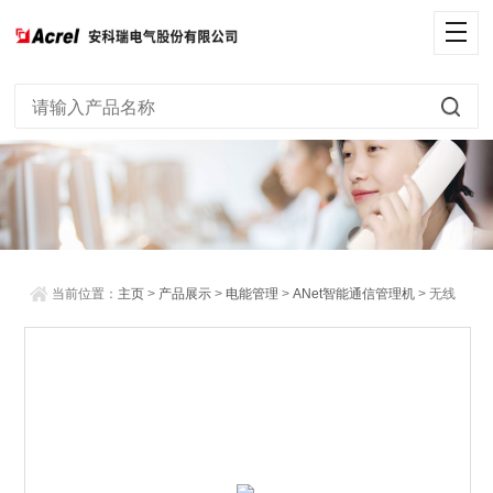
当前位置：
主页
>
产品展示
>
电能管理
>
ANet智能通信管理机
> 无线
智能网关通信管理1路RS4851路4G通讯