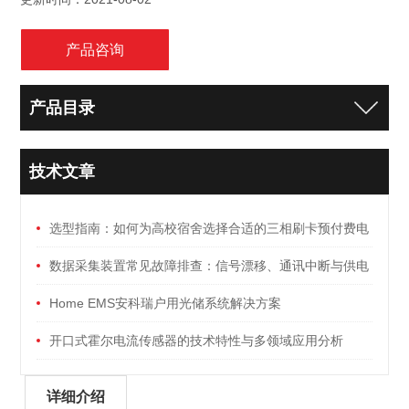
产品咨询
产品目录
技术文章
选型指南：如何为高校宿舍选择合适的三相刷卡预付费电
能表
数据采集装置常见故障排查：信号漂移、通讯中断与供电
异常
Home EMS安科瑞户用光储系统解决方案
开口式霍尔电流传感器的技术特性与多领域应用分析
详细介绍