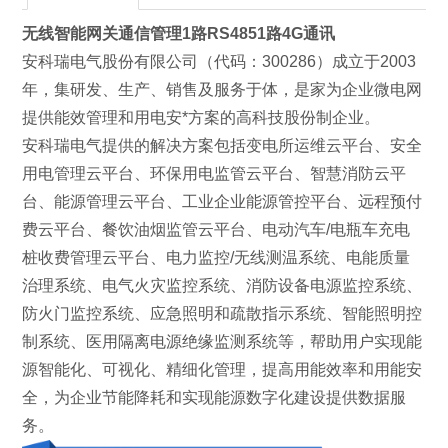
无线智能网关通信管理1路RS4851路4G通讯
安科瑞电气股份有限公司（代码：300286）成立于2003
年，集研发、生产、销售及服务于体，是家为企业微电网
提供能效管理和用电安*方案的高科技股份制企业。
安科瑞电气提供的解决方案包括变电所运维云平台、安全
用电管理云平台、环保用电监管云平台、智慧消防云平
台、能源管理云平台、工业企业能源管控平台、远程预付
费云平台、餐饮油烟监管云平台、电动汽车/电瓶车充电
桩收费管理云平台、电力监控/无线测温系统、电能质量
治理系统、电气火灾监控系统、消防设备电源监控系统、
防火门监控系统、应急照明和疏散指示系统、智能照明控
制系统、医用隔离电源绝缘监测系统等，帮助用户实现能
源智能化、可视化、精细化管理，提高用能效率和用能安
全，为企业节能降耗和实现能源数字化建设提供数据服
务。