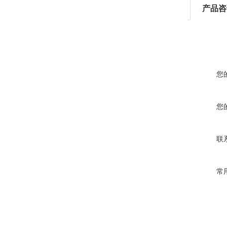
产品咨
您
您
联
常