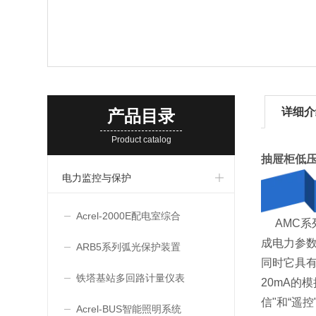
详细介
产品目录
Product catalog
抽屉柜低压
电力监控与保护
Acrel-2000E配电室综合
AMC系
成电力参数
ARB5系列弧光保护装置
同时它具有
铁塔基站多回路计量仪表
20mA的
信"和“遥
Acrel-BUS智能照明系统