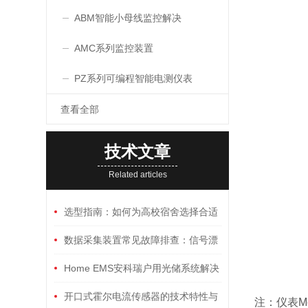
ABM智能小母线监控解决
AMC系列监控装置
PZ系列可编程智能电测仪表
查看全部
技术文章
Related articles
选型指南：如何为高校宿舍选择合适
的三相刷卡预付费电能表
数据采集装置常见故障排查：信号漂
移、通讯中断与供电异常
Home EMS安科瑞户用光储系统解决
方案
开口式霍尔电流传感器的技术特性与
注：仪表Mo