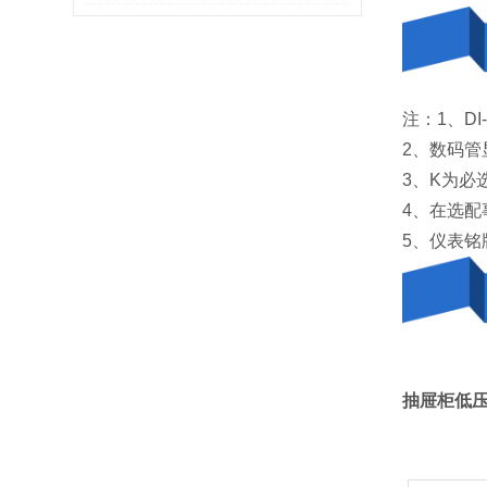
多领域应用分析
注：1、DI
2、数码
3、K为必
4、在选配
5、仪表铭
抽屉柜低压