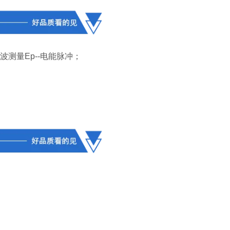
谐波测量Ep--电能脉冲；
。