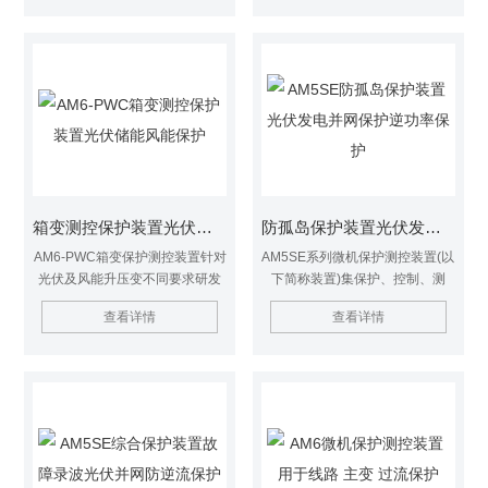
实现用户变电站的全面保护和测
保护，适用于高低压侧两分支接
控。应用领域覆盖电力、水利、
线的场景。
交通、石油、化工、煤炭、冶金
等行业。安科瑞AM2微机综合保
护器 环网柜
箱变测控保护装置光伏储能风能保护
防孤岛保护装置光伏发电并网保护逆功率保护
AM6-PWC箱变保护测控装置针对
AM5SE系列微机保护测控装置(以
光伏及风能升压变不同要求研发
下简称装置)集保护、控制、测
的集保护，测控，通讯一体化装
量、通讯和监视功能于一体，资
查看详情
查看详情
置，具备差动保护及过流等相关
源丰富、维护方便、性能稳定，
保护，适用于高低压侧两分支接
适用于35kV及以下电压等级电力
线的场景。
系统的保护和测控，实现进线、
主变、配电变、电动机、电容
器、母联、PT等保护。