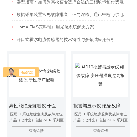
选型指南：如何为高校宿舍选择合适的三相刷卡预付费电
能表
数据采集装置常见故障排查：信号漂移、通讯中断与供电
异常
Home EMS安科瑞户用光储系统解决方案
开口式霍尔电流传感器的技术特性与多领域应用分析
高性能绝缘监测仪 于医疗IT配电
报警与显示仪 绝缘故障 变压器温度过高报警
医用 IT 系统绝缘监测及故障定位
医用 IT 系统绝缘监测及故障定位
产品（七件套）包括 AITR 系列医
产品（七件套）包括 AITR 系列医
用隔离变压器、AIM-M200 医疗
用隔离变压器、AIM-M200 医疗
查看详情
查看详情
智能绝缘监测仪、AKH-0.66P26
智能绝缘监测仪、AKH-0.66P26