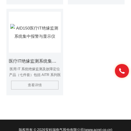
电流互感器、AIL100-4/AIL100-8
电流互感器、AIL100-4/AIL100-8
绝缘故障定位仪、ASG100 测试
绝缘故障定位仪、ASG100 测试
信号发生器、HDR-60-24电源模
信号发生器、HDR-60-24电源模
块和 AID150/AID200 集中报警与
块和 AID150/AID200 集中报警与
显示仪等。高性能绝缘监测仪 于
显示仪等。报警与显示仪 绝缘故
医疗IT配电
障 变压器温度过高报警
医疗IT绝缘监测系统集中报警与显示仪
医用 IT 系统绝缘监测及故障定位
产品（七件套）包括 AITR 系列医
用隔离变压器、AIM-M200 医疗
查看详情
智能绝缘监测仪、AKH-0.66P26
电流互感器、AIL100-4/AIL100-8
绝缘故障定位仪、ASG100 测试
信号发生器、HDR-60-24电源模
块和 AID150/AID200 集中报警与
显示仪等。医疗IT绝缘监测系统
集中报警与显示仪
版权所有 © 2026安科瑞电气股份有限公司(www.acrel-cp.cn)