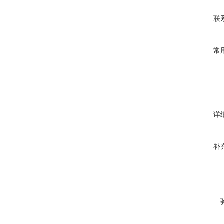
联
常
详
补