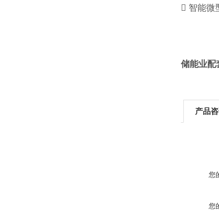
 智能
储能业配
产品咨
您
您