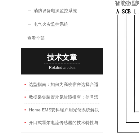
智能微型
消防设备电源监控系统
电气火灾监控系统
查看全部
技术文章
Related articles
选型指南：如何为高校宿舍选择合适
的三相刷卡预付费电能表
数据采集装置常见故障排查：信号漂
移、通讯中断与供电异常
Home EMS安科瑞户用光储系统解决
方案
开口式霍尔电流传感器的技术特性与
多领域应用分析