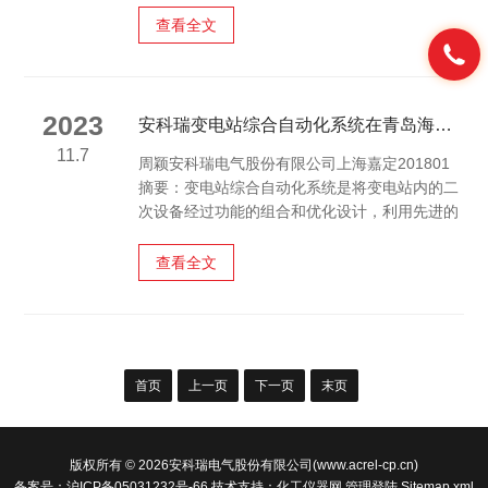
测温装置应运而生，它的出现极大地改善了这些
查看全文
问题，使得温度的测量和控制更加便捷、准确。
首先，装置在电力系统中的应用非常广泛。电力
系统中的设备，如变压器、发电机、电缆等，其
运行状态与温度密切相关。如果设备的温度过
2023
安科瑞变电站综合自动化系统在青岛海洋科技园的应用
高，可能会导致设备损坏，甚至引发火灾等严重
11.7
周颖安科瑞电气股份有限公司上海嘉定201801
事故。因此，对这些设备进行实时的温度监测是
摘要：变电站综合自动化系统是将变电站内的二
非常必要的。传统的有...
次设备经过功能的组合和优化设计，利用先进的
计算机技术、通信技术、信号处理技术，实现对
全变电站的主要设备和输、配电线路的自动监
查看全文
视、测量、控制、保护、并与上级调度通信的综
合性自动化功能。关键词：变电站综合自动化系
统；自动监视；保护；调度通信概述青岛海洋科
技园位于青岛市黄岛区江山南路与规划珠江路交
汇处，规划建筑面积约23万平方米。产业定位于
首页
上一页
下一页
末页
应用型海洋科技研发、人工智能、工业互联网、
IC设计、先进...
版权所有 © 2026安科瑞电气股份有限公司(www.acrel-cp.cn)
备案号：沪ICP备05031232号-66
技术支持：
化工仪器网
管理登陆
Sitemap.xml