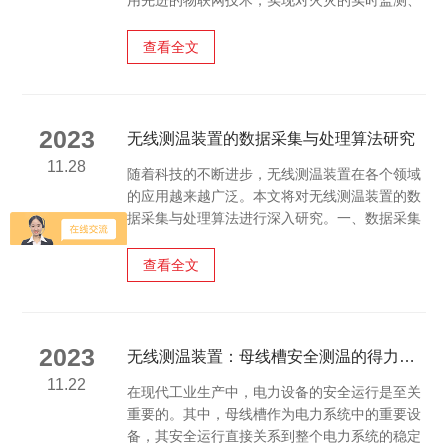
用先进的物联网技术，实现对火灾的实时监测、
预警和远程控制，有效提高了火灾防控能力和救
援效率。本文将介绍该系统的基本原理、优势以
查看全文
及应用场景。一、基本原理：物联网消防远程监
控系统基于物联网技术，通过传感器、无线通信
网络、云计算等技术手段实现对火灾的实时监测
和预警。系统主要由前端设备（如温度传感器、
2023
无线测温装置的数据采集与处理算法研究
烟雾探测器等）和后端服务器组成。前端设备采
11.28
随着科技的不断进步，无线测温装置在各个领域
集现场数据，通过无线通信网络上传至后端服务
的应用越来越广泛。本文将对无线测温装置的数
器，服务器对数据进...
据采集与处理算法进行深入研究。一、数据采集
无线测温装置的核心部分是传感器，它能够将温
度信息转换为电信号，再通过无线传输方式将信
查看全文
号发送到接收器。传感器采集的数据包括温度、
湿度、压力、光照等，这些数据通过无线传输方
式被接收器接收，并存储在存储器中。二、数据
处理1.数据清洗由于传感器采集的数据中可能存
2023
无线测温装置：母线槽安全测温的得力助手
在一些无效或错误数据，因此需要对数据进行清
11.22
在现代工业生产中，电力设备的安全运行是至关
洗。数据清洗的目的是去除重复、错误或不完整
重要的。其中，母线槽作为电力系统中的重要设
的数据，以确保数...
备，其安全运行直接关系到整个电力系统的稳定