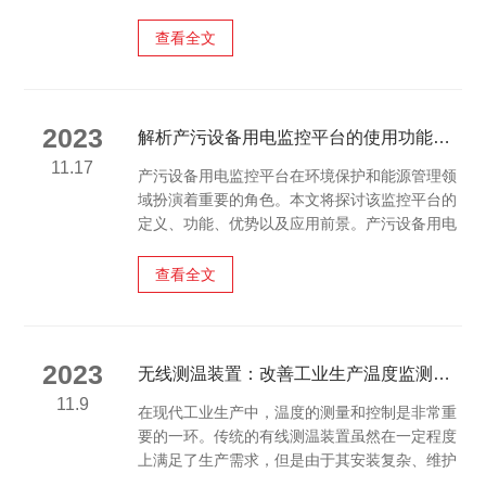
性。为了确保母线槽的安全运行，我们需要对其
进行定期的检测和维护。而红外测温采集器，就
查看全文
是这样一种能够有效帮助我们进行母线槽安全测
温的工具。无线测温装置是一种利用红外线技术
进行温度测量的设备。它的工作原理是接收被测
物体发出的红外辐射能量，经过内部的处理和计
2023
解析产污设备用电监控平台的使用功能、优势以及应用前景
算，得出物体的温度值。由于红外线的热辐射特
11.17
产污设备用电监控平台在环境保护和能源管理领
性，该仪器可以实现对被测物体表面温度的非接
域扮演着重要的角色。本文将探讨该监控平台的
触式测量，从而避免...
定义、功能、优势以及应用前景。产污设备用电
监控平台是一种基于现代信息技术的监测与管理
系统，旨在实时监控和管理各类产污设备的用电
查看全文
情况。这些产污设备可能包括工业生产中的锅
炉、燃烧炉、泵站、空调等设备。通过该监控平
台，可以实时获取产污设备的用电量、用电功
率、用电趋势等数据，并进行分析和处理，以达
2023
无线测温装置：改善工业生产温度监测的革新技术
到节能减排、优化能源利用的目标。该监控平台
11.9
在现代工业生产中，温度的测量和控制是非常重
具有多项关键功能：1.它可以实时监测产污设备
要的一环。传统的有线测温装置虽然在一定程度
的用电情况，及时发现...
上满足了生产需求，但是由于其安装复杂、维护
困难等问题，逐渐暴露出诸多不便。因此，无线