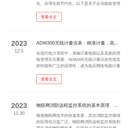
化、合理化和节约化。以下是关于企业能效管理
系统的详细介绍：一、定义与目标企业能效管理
系统是一套综合性的解决方案，它通过实时监
查看全文
测、数据分析、智能控制等手段，对企业内的各
类能耗（如电力、水、燃气、油等）进行精细化
计量、全面监测、动态分析与优化管理。该系统
的核心目标是提高能源利用效率，降低能源消耗
2023
ADW300无线计量仪表：精准计量，高效管理
成本，减少碳排放，促进企业的可持续发展。
12.5
在现代电力系统中，准确计量电能以及高效的用
二、主要功能1.实时监测：系统能够实时采集各
电管理至关重要。ADW300无线计量仪表凭借其
类能耗数据，包括电量...
的性能和广泛的适用性，成为低压网络电能计量
与管理的理想选择。*功能，精准计量ADW300
无线计量仪表的核心功能是计量低压网络的三相
查看全文
有功电能。它具备RS485通讯和470MHz无线通
讯功能，这两种通讯方式为用户提供了极大的便
利。通过RS485通讯，仪表可以与其他设备进行
稳定的数据传输，实现精确的用电监测。而
2023
物联网消防远程监控系统的基本原理、优势以及应用场景
470MHz无线通讯则进一步增强了数据传输的灵
11.30
随着物联网技术的快速发展，其在消防监控领域
活性，使得用户可以更方便地进行集抄和管理...
的应用也日益广泛。物联网消防远程监控系统利